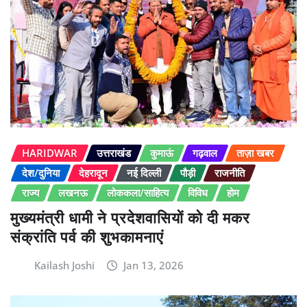
HARIDWAR
उत्तराखंड
कुमाऊं
गढ़वाल
ताज़ा खबर
देश/दुनिया
देहरादून
नई दिल्ली
पौड़ी
राजनीति
राज्य
लखनऊ
लोककला/साहित्य
विविध
होम
मुख्यमंत्री धामी ने प्रदेशवासियों को दी मकर
संक्रांति पर्व की शुभकामनाएं
Kailash Joshi
Jan 13, 2026