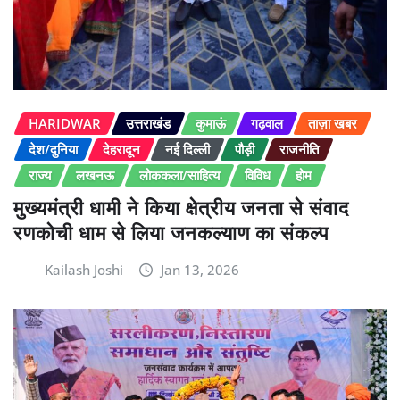
HARIDWAR
उत्तराखंड
कुमाऊं
गढ़वाल
ताज़ा खबर
देश/दुनिया
देहरादून
नई दिल्ली
पौड़ी
राजनीति
राज्य
लखनऊ
लोककला/साहित्य
विविध
होम
मुख्यमंत्री धामी ने किया क्षेत्रीय जनता से संवाद
रणकोची धाम से लिया जनकल्याण का संकल्प
Kailash Joshi
Jan 13, 2026