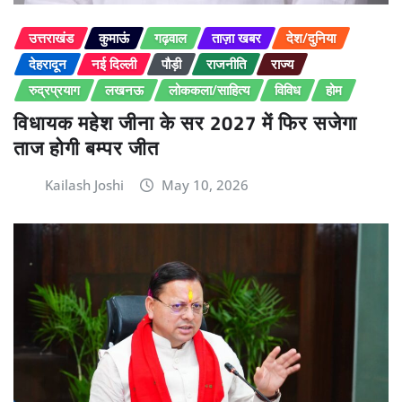
उत्तराखंड
कुमाऊं
गढ़वाल
ताज़ा खबर
देश/दुनिया
देहरादून
नई दिल्ली
पौड़ी
राजनीति
राज्य
रुद्रप्रयाग
लखनऊ
लोककला/साहित्य
विविध
होम
विधायक महेश जीना के सर 2027 में फिर सजेगा
ताज होगी बम्पर जीत
Kailash Joshi
May 10, 2026