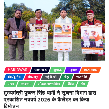
HARIDWAR
उत्तराखंड
कुमाऊं
गढ़वाल
ताज़ा खबर
देश/दुनिया
देहरादून
नई दिल्ली
पौड़ी
राजनीति
राज्य
लखनऊ
लोककला/साहित्य
विविध
होम
मुख्यमंत्री पुष्कर सिंह धामी ने सूचना विभाग द्वारा
प्रकाशित नववर्ष 2026 के कैलेंडर का किया
विमोचन