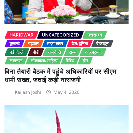
HARIDWAR
UNCATEGORIZED
उत्तराखंड
कुमाऊं
गढ़वाल
ताज़ा खबर
देश/दुनिया
देहरादून
नई दिल्ली
पौड़ी
राजनीति
राज्य
रुद्रप्रयाग
लखनऊ
लोककला/साहित्य
विविध
होम
बिना तैयारी बैठक में पहुंचे अधिकारियों पर सीएम
धामी सख्त, जताई कड़ी नाराजगी
Kailash Joshi
May 4, 2026