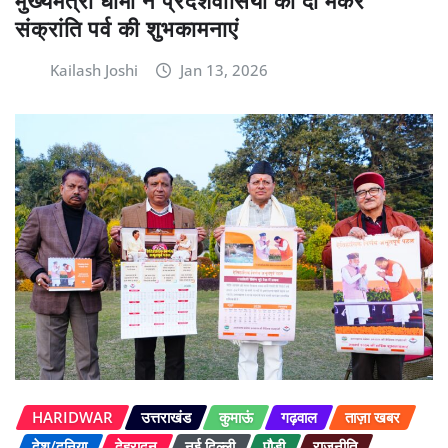
मुख्यमंत्री धामी ने प्रदेशवासियों को दी मकर
संक्रांति पर्व की शुभकामनाएं
Kailash Joshi
Jan 13, 2026
HARIDWAR
उत्तराखंड
कुमाऊं
गढ़वाल
ताज़ा खबर
देश/दुनिया
देहरादून
नई दिल्ली
पौड़ी
राजनीति