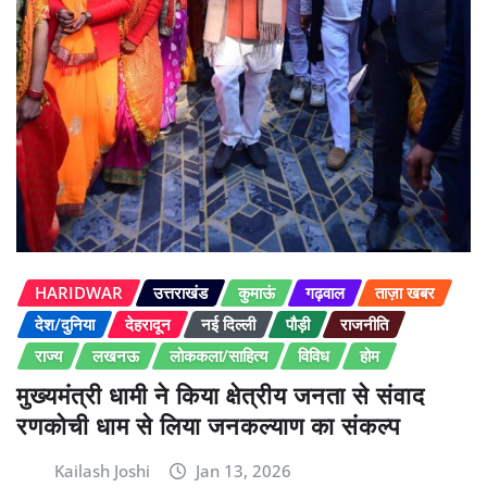
HARIDWAR
उत्तराखंड
कुमाऊं
गढ़वाल
ताज़ा खबर
देश/दुनिया
देहरादून
नई दिल्ली
पौड़ी
राजनीति
राज्य
लखनऊ
लोककला/साहित्य
विविध
होम
मुख्यमंत्री धामी ने किया क्षेत्रीय जनता से संवाद
रणकोची धाम से लिया जनकल्याण का संकल्प
Kailash Joshi
Jan 13, 2026