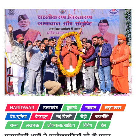
HARIDWAR
उत्तराखंड
कुमाऊं
गढ़वाल
ताज़ा खबर
देश/दुनिया
देहरादून
नई दिल्ली
पौड़ी
राजनीति
राज्य
लखनऊ
लोककला/साहित्य
विविध
होम