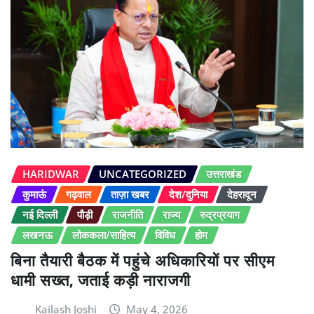
HARIDWAR
UNCATEGORIZED
उत्तराखंड
कुमाऊं
गढ़वाल
ताज़ा खबर
देश/दुनिया
देहरादून
नई दिल्ली
पौड़ी
राजनीति
राज्य
रुद्रप्रयाग
लखनऊ
लोककला/साहित्य
विविध
होम
बिना तैयारी बैठक में पहुंचे अधिकारियों पर सीएम
धामी सख्त, जताई कड़ी नाराजगी
Kailash Joshi
May 4, 2026