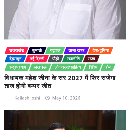
उत्तराखंड
कुमाऊं
गढ़वाल
ताज़ा खबर
देश/दुनिया
देहरादून
नई दिल्ली
पौड़ी
राजनीति
राज्य
रुद्रप्रयाग
लखनऊ
लोककला/साहित्य
विविध
होम
विधायक महेश जीना के सर 2027 में फिर सजेगा
ताज होगी बम्पर जीत
Kailash Joshi
May 10, 2026