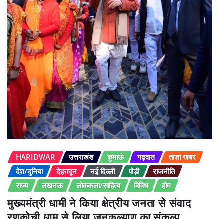
HARIDWAR
उत्तराखंड
कुमाऊं
गढ़वाल
ताज़ा खबर
देश/दुनिया
देहरादून
नई दिल्ली
पौड़ी
राजनीति
राज्य
लखनऊ
लोककला/साहित्य
विविध
होम
मुख्यमंत्री धामी ने किया क्षेत्रीय जनता से संवाद
रणकोची धाम से लिया जनकल्याण का संकल्प