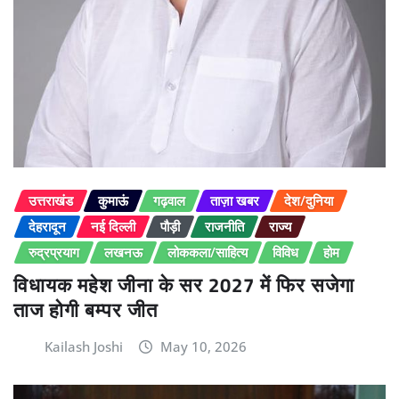
उत्तराखंड
कुमाऊं
गढ़वाल
ताज़ा खबर
देश/दुनिया
देहरादून
नई दिल्ली
पौड़ी
राजनीति
राज्य
रुद्रप्रयाग
लखनऊ
लोककला/साहित्य
विविध
होम
विधायक महेश जीना के सर 2027 में फिर सजेगा
ताज होगी बम्पर जीत
Kailash Joshi
May 10, 2026