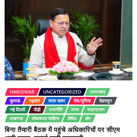
HARIDWAR
UNCATEGORIZED
उत्तराखंड
कुमाऊं
गढ़वाल
ताज़ा खबर
देश/दुनिया
देहरादून
नई दिल्ली
पौड़ी
राजनीति
राज्य
रुद्रप्रयाग
लखनऊ
लोककला/साहित्य
विविध
होम
बिना तैयारी बैठक में पहुंचे अधिकारियों पर सीएम