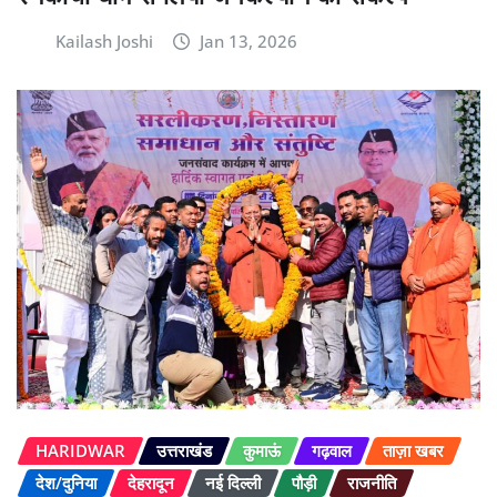
Kailash Joshi
Jan 13, 2026
HARIDWAR
उत्तराखंड
कुमाऊं
गढ़वाल
ताज़ा खबर
देश/दुनिया
देहरादून
नई दिल्ली
पौड़ी
राजनीति