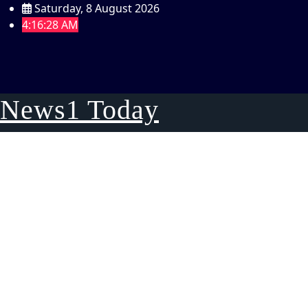
Skip
Saturday, 8 August 2026
to
4:16:28 AM
content
News1 Today