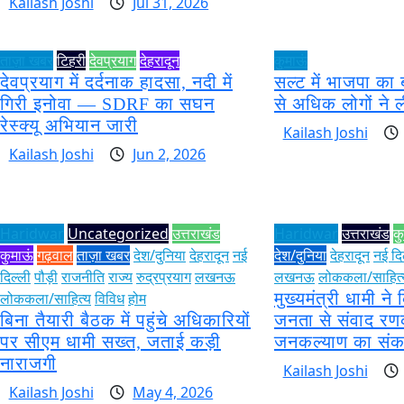
Kailash Joshi
Jul 31, 2026
ताज़ा खबर
टिहरी
देवप्रयाग
देहरादून
कुमाऊं
देवप्रयाग में दर्दनाक हादसा, नदी में
सल्ट में भाजपा का 
गिरी इनोवा — SDRF का सघन
से अधिक लोगों ने 
रेस्क्यू अभियान जारी
Kailash Joshi
Kailash Joshi
Jun 2, 2026
Haridwar
Uncategorized
उत्तराखंड
Haridwar
उत्तराखंड
क
कुमाऊं
गढ़वाल
ताज़ा खबर
देश/दुनिया
देहरादून
नई
देश/दुनिया
देहरादून
नई दि
दिल्ली
पौड़ी
राजनीति
राज्य
रुद्रप्रयाग
लखनऊ
लखनऊ
लोककला/साहित्
लोककला/साहित्य
विविध
होम
मुख्यमंत्री धामी ने क
बिना तैयारी बैठक में पहुंचे अधिकारियों
जनता से संवाद रण
पर सीएम धामी सख्त, जताई कड़ी
जनकल्याण का संक
नाराजगी
Kailash Joshi
Kailash Joshi
May 4, 2026