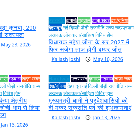
उत्तराखंड
कुमाऊं
गढ़वाल
ताज़ा खबर
देश/दुनिया
बढ़ा कुनबा, 200
देहरादून
नई दिल्ली
पौड़ी
राजनीति
राज्य
रुद्रप्रयाग
ली सदस्यता
लखनऊ
लोककला/साहित्य
विविध
होम
विधायक महेश जीना के सर 2027 में
May 23, 2026
फिर सजेगा ताज होगी बम्पर जीत
Kailash Joshi
May 10, 2026
ुमाऊं
गढ़वाल
ताज़ा खबर
Haridwar
उत्तराखंड
कुमाऊं
गढ़वाल
ताज़ा खबर
ल्ली
पौड़ी
राजनीति
राज्य
देश/दुनिया
देहरादून
नई दिल्ली
पौड़ी
राजनीति
राज्य
य
विविध
होम
लखनऊ
लोककला/साहित्य
विविध
होम
िया क्षेत्रीय
मुख्यमंत्री धामी ने प्रदेशवासियों को
कोची धाम से लिया
दी मकर संक्रांति पर्व की शुभकामनाएं
ल्प
Kailash Joshi
Jan 13, 2026
Jan 13, 2026