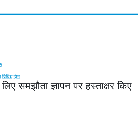
टीम न्यूज़ 1 टुडे
िए
य
विविध
होम
के लिए समझौता ज्ञापन पर हस्ताक्षर किए