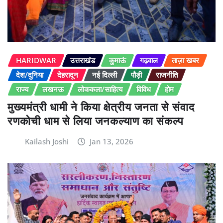
HARIDWAR
उत्तराखंड
कुमाऊं
गढ़वाल
ताज़ा खबर
देश/दुनिया
देहरादून
नई दिल्ली
पौड़ी
राजनीति
राज्य
लखनऊ
लोककला/साहित्य
विविध
होम
मुख्यमंत्री धामी ने किया क्षेत्रीय जनता से संवाद
रणकोची धाम से लिया जनकल्याण का संकल्प
Kailash Joshi
Jan 13, 2026