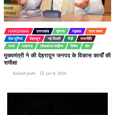
HARIDWAR
उत्तराखंड
कुमाऊं
गढ़वाल
ताज़ा खबर
देश/दुनिया
देहरादून
नई दिल्ली
पौड़ी
राजनीति
राज्य
लखनऊ
लोककला/साहित्य
विविध
होम
मुख्यमंत्री ने की देहरादून जनपद के विकास कार्यों की
समीक्षा
Kailash Joshi
Jan 8, 2026