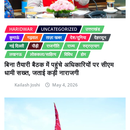
HARIDWAR
UNCATEGORIZED
उत्तराखंड
कुमाऊं
गढ़वाल
ताज़ा खबर
देश/दुनिया
देहरादून
नई दिल्ली
पौड़ी
राजनीति
राज्य
रुद्रप्रयाग
लखनऊ
लोककला/साहित्य
विविध
होम
बिना तैयारी बैठक में पहुंचे अधिकारियों पर सीएम
धामी सख्त, जताई कड़ी नाराजगी
Kailash Joshi
May 4, 2026