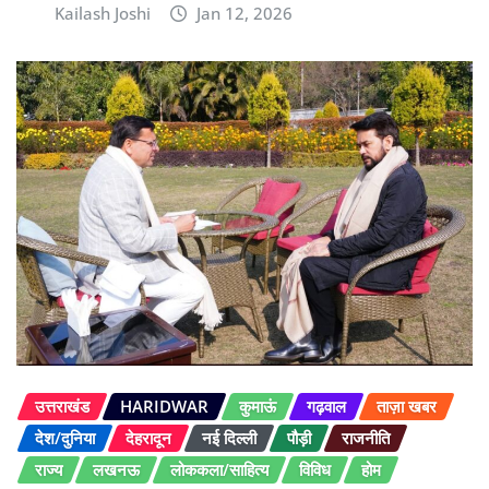
Kailash Joshi
Jan 12, 2026
उत्तराखंड
HARIDWAR
कुमाऊं
गढ़वाल
ताज़ा खबर
देश/दुनिया
देहरादून
नई दिल्ली
पौड़ी
राजनीति
राज्य
लखनऊ
लोककला/साहित्य
विविध
होम