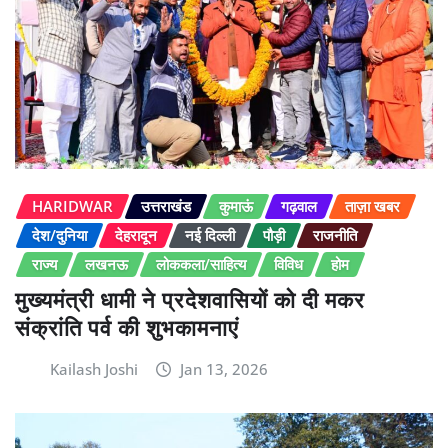
HARIDWAR
उत्तराखंड
कुमाऊं
गढ़वाल
ताज़ा खबर
देश/दुनिया
देहरादून
नई दिल्ली
पौड़ी
राजनीति
राज्य
लखनऊ
लोककला/साहित्य
विविध
होम
मुख्यमंत्री धामी ने प्रदेशवासियों को दी मकर
संक्रांति पर्व की शुभकामनाएं
Kailash Joshi
Jan 13, 2026