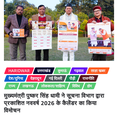
HARIDWAR
उत्तराखंड
कुमाऊं
गढ़वाल
ताज़ा खबर
देश/दुनिया
देहरादून
नई दिल्ली
पौड़ी
राजनीति
राज्य
लखनऊ
लोककला/साहित्य
विविध
होम
मुख्यमंत्री पुष्कर सिंह धामी ने सूचना विभाग द्वारा
प्रकाशित नववर्ष 2026 के कैलेंडर का किया
विमोचन