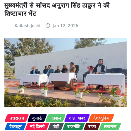
मुख्यमंत्री से सांसद अनुराग सिंह ठाकुर ने की
शिष्टाचार भेंट
Kailash Joshi
Jan 12, 2026
उत्तराखंड
कुमाऊं
गढ़वाल
ताज़ा खबर
देश/दुनिया
देहरादून
नई दिल्ली
पौड़ी
राजनीति
राज्य
लखनऊ