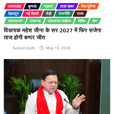
उत्तराखंड
कुमाऊं
गढ़वाल
ताज़ा खबर
देश/दुनिया
देहरादून
नई दिल्ली
पौड़ी
राजनीति
राज्य
रुद्रप्रयाग
लखनऊ
लोककला/साहित्य
विविध
होम
विधायक महेश जीना के सर 2027 में फिर सजेगा
ताज होगी बम्पर जीत
Kailash Joshi
May 10, 2026