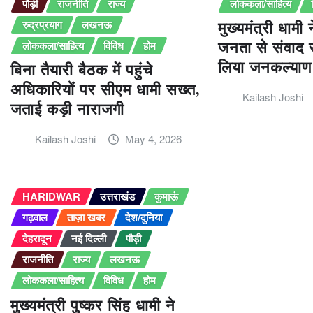
पौड़ी
राजनीति
राज्य
लोककला/साहित्य
रुद्रप्रयाग
लखनऊ
मुख्यमंत्री धामी न
लोककला/साहित्य
विविध
होम
जनता से संवाद 
लिया जनकल्याण
बिना तैयारी बैठक में पहुंचे
अधिकारियों पर सीएम धामी सख्त,
Kailash Joshi
जताई कड़ी नाराजगी
Kailash Joshi
May 4, 2026
HARIDWAR
उत्तराखंड
कुमाऊं
गढ़वाल
ताज़ा खबर
देश/दुनिया
देहरादून
नई दिल्ली
पौड़ी
राजनीति
राज्य
लखनऊ
लोककला/साहित्य
विविध
होम
मुख्यमंत्री पुष्कर सिंह धामी ने