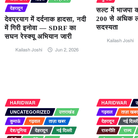
देहरादून
सल्ट में भाजपा 
200 से अधिक लो
देवप्रयाग में दर्दनाक हादसा, नदी
सदस्यता
में गिरी इनोवा — SDRF का
सघन रेस्क्यू अभियान जारी
Kailash Joshi
Kailash Joshi
Jun 2, 2026
HARIDWAR
HARIDWAR
उ
UNCATEGORIZED
उत्तराखंड
गढ़वाल
ताज़ा खब
कुमाऊं
गढ़वाल
ताज़ा खबर
देहरादून
नई दिल्ल
देश/दुनिया
देहरादून
नई दिल्ली
राजनीति
राज्य