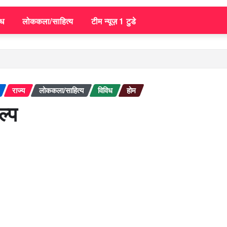
िध
लोककला/साहित्य
टीम न्यूज़ 1 टुडे
राज्य
लोककला/साहित्य
विविध
होम
ल्प