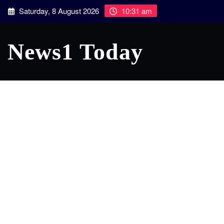
Skip
Saturday, 8 August 2026
10:31 am
to
content
News1 Today