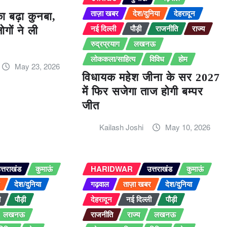
ताज़ा खबर
देश/दुनिया
देहरादून
का बढ़ा कुनबा,
नई दिल्ली
पौड़ी
राजनीति
राज्य
गों ने ली
रुद्रप्रयाग
लखनऊ
लोककला/साहित्य
विविध
होम
May 23, 2026
विधायक महेश जीना के सर 2027
में फिर सजेगा ताज होगी बम्पर
जीत
Kailash Joshi
May 10, 2026
त्तराखंड
कुमाऊं
HARIDWAR
उत्तराखंड
कुमाऊं
र
देश/दुनिया
गढ़वाल
ताज़ा खबर
देश/दुनिया
ी
पौड़ी
देहरादून
नई दिल्ली
पौड़ी
लखनऊ
राजनीति
राज्य
लखनऊ