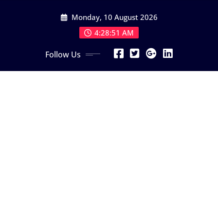
Skip
Monday, 10 August 2026
to
content
4:28:53 AM
Follow Us