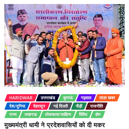
HARIDWAR
उत्तराखंड
कुमाऊं
गढ़वाल
ताज़ा खबर
देश/दुनिया
देहरादून
नई दिल्ली
पौड़ी
राजनीति
राज्य
लखनऊ
लोककला/साहित्य
विविध
होम
मुख्यमंत्री धामी ने प्रदेशवासियों को दी मकर