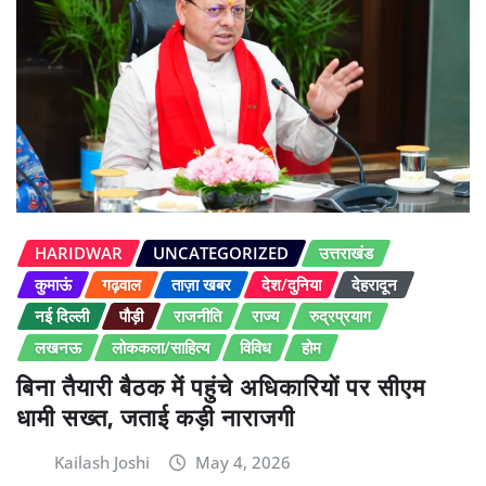
HARIDWAR
UNCATEGORIZED
उत्तराखंड
कुमाऊं
गढ़वाल
ताज़ा खबर
देश/दुनिया
देहरादून
नई दिल्ली
पौड़ी
राजनीति
राज्य
रुद्रप्रयाग
लखनऊ
लोककला/साहित्य
विविध
होम
बिना तैयारी बैठक में पहुंचे अधिकारियों पर सीएम
धामी सख्त, जताई कड़ी नाराजगी
Kailash Joshi
May 4, 2026