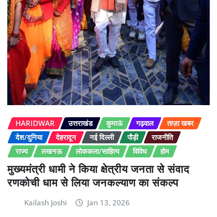
HARIDWAR
उत्तराखंड
कुमाऊं
गढ़वाल
ताज़ा खबर
देश/दुनिया
देहरादून
नई दिल्ली
पौड़ी
राजनीति
राज्य
लखनऊ
लोककला/साहित्य
विविध
होम
मुख्यमंत्री धामी ने किया क्षेत्रीय जनता से संवाद
रणकोची धाम से लिया जनकल्याण का संकल्प
Kailash Joshi
Jan 13, 2026