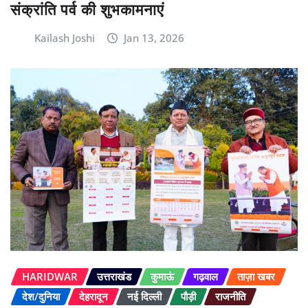
संक्रांति पर्व की शुभकामनाएं
Kailash Joshi
Jan 13, 2026
HARIDWAR
उत्तराखंड
कुमाऊं
गढ़वाल
ताज़ा खबर
देश/दुनिया
देहरादून
नई दिल्ली
पौड़ी
राजनीति