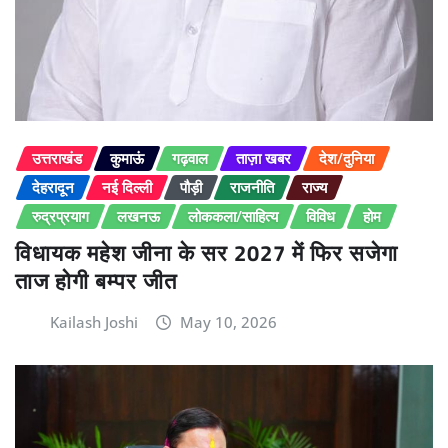
उत्तराखंड
कुमाऊं
गढ़वाल
ताज़ा खबर
देश/दुनिया
देहरादून
नई दिल्ली
पौड़ी
राजनीति
राज्य
रुद्रप्रयाग
लखनऊ
लोककला/साहित्य
विविध
होम
विधायक महेश जीना के सर 2027 में फिर सजेगा
ताज होगी बम्पर जीत
Kailash Joshi
May 10, 2026