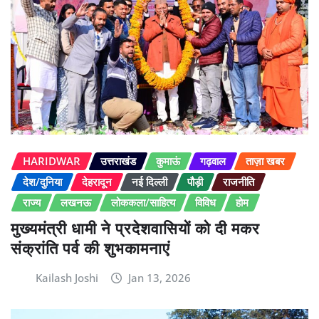
HARIDWAR
उत्तराखंड
कुमाऊं
गढ़वाल
ताज़ा खबर
देश/दुनिया
देहरादून
नई दिल्ली
पौड़ी
राजनीति
राज्य
लखनऊ
लोककला/साहित्य
विविध
होम
मुख्यमंत्री धामी ने प्रदेशवासियों को दी मकर
संक्रांति पर्व की शुभकामनाएं
Kailash Joshi
Jan 13, 2026