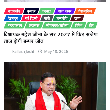
उत्तराखंड
कुमाऊं
गढ़वाल
ताज़ा खबर
देश/दुनिया
देहरादून
नई दिल्ली
पौड़ी
राजनीति
राज्य
रुद्रप्रयाग
लखनऊ
लोककला/साहित्य
विविध
होम
विधायक महेश जीना के सर 2027 में फिर सजेगा
ताज होगी बम्पर जीत
Kailash Joshi
May 10, 2026