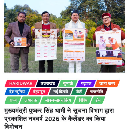
HARIDWAR
उत्तराखंड
कुमाऊं
गढ़वाल
ताज़ा खबर
देश/दुनिया
देहरादून
नई दिल्ली
पौड़ी
राजनीति
राज्य
लखनऊ
लोककला/साहित्य
विविध
होम
मुख्यमंत्री पुष्कर सिंह धामी ने सूचना विभाग द्वारा
प्रकाशित नववर्ष 2026 के कैलेंडर का किया
विमोचन