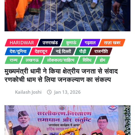
HARIDWAR
उत्तराखंड
कुमाऊं
गढ़वाल
ताज़ा खबर
देश/दुनिया
देहरादून
नई दिल्ली
पौड़ी
राजनीति
राज्य
लखनऊ
लोककला/साहित्य
विविध
होम
मुख्यमंत्री धामी ने किया क्षेत्रीय जनता से संवाद
रणकोची धाम से लिया जनकल्याण का संकल्प
Kailash Joshi
Jan 13, 2026