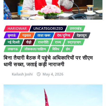
HARIDWAR
UNCATEGORIZED
उत्तराखंड
कुमाऊं
गढ़वाल
ताज़ा खबर
देश/दुनिया
देहरादून
नई दिल्ली
पौड़ी
राजनीति
राज्य
रुद्रप्रयाग
लखनऊ
लोककला/साहित्य
विविध
होम
बिना तैयारी बैठक में पहुंचे अधिकारियों पर सीएम
धामी सख्त, जताई कड़ी नाराजगी
Kailash Joshi
May 4, 2026