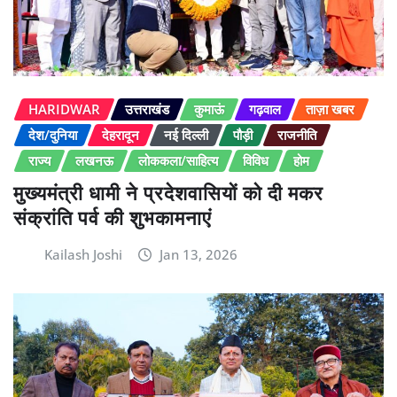
HARIDWAR
उत्तराखंड
कुमाऊं
गढ़वाल
ताज़ा खबर
देश/दुनिया
देहरादून
नई दिल्ली
पौड़ी
राजनीति
राज्य
लखनऊ
लोककला/साहित्य
विविध
होम
मुख्यमंत्री धामी ने प्रदेशवासियों को दी मकर
संक्रांति पर्व की शुभकामनाएं
Kailash Joshi
Jan 13, 2026