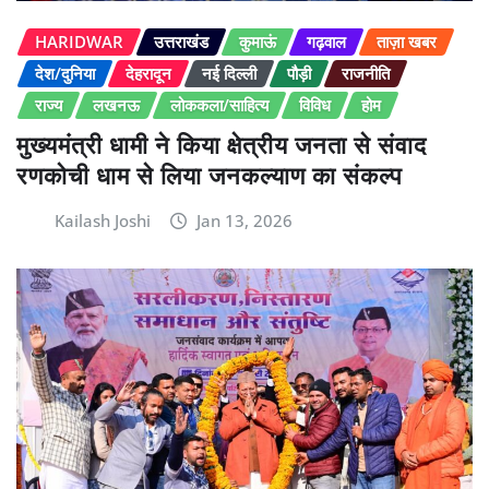
HARIDWAR
उत्तराखंड
कुमाऊं
गढ़वाल
ताज़ा खबर
देश/दुनिया
देहरादून
नई दिल्ली
पौड़ी
राजनीति
राज्य
लखनऊ
लोककला/साहित्य
विविध
होम
मुख्यमंत्री धामी ने किया क्षेत्रीय जनता से संवाद
रणकोची धाम से लिया जनकल्याण का संकल्प
Kailash Joshi
Jan 13, 2026