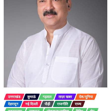
उत्तराखंड
कुमाऊं
गढ़वाल
ताज़ा खबर
देश/दुनिया
देहरादून
नई दिल्ली
पौड़ी
राजनीति
राज्य
रुद्रप्रयाग
लखनऊ
लोककला/साहित्य
विविध
होम