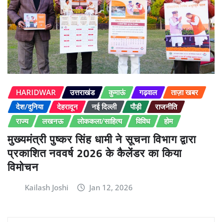
HARIDWAR
उत्तराखंड
कुमाऊं
गढ़वाल
ताज़ा खबर
देश/दुनिया
देहरादून
नई दिल्ली
पौड़ी
राजनीति
राज्य
लखनऊ
लोककला/साहित्य
विविध
होम
मुख्यमंत्री पुष्कर सिंह धामी ने सूचना विभाग द्वारा
प्रकाशित नववर्ष 2026 के कैलेंडर का किया
विमोचन
Kailash Joshi
Jan 12, 2026