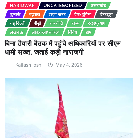
HARIDWAR
UNCATEGORIZED
उत्तराखंड
कुमाऊं
गढ़वाल
ताज़ा खबर
देश/दुनिया
देहरादून
नई दिल्ली
पौड़ी
राजनीति
राज्य
रुद्रप्रयाग
लखनऊ
लोककला/साहित्य
विविध
होम
बिना तैयारी बैठक में पहुंचे अधिकारियों पर सीएम
धामी सख्त, जताई कड़ी नाराजगी
Kailash Joshi
May 4, 2026