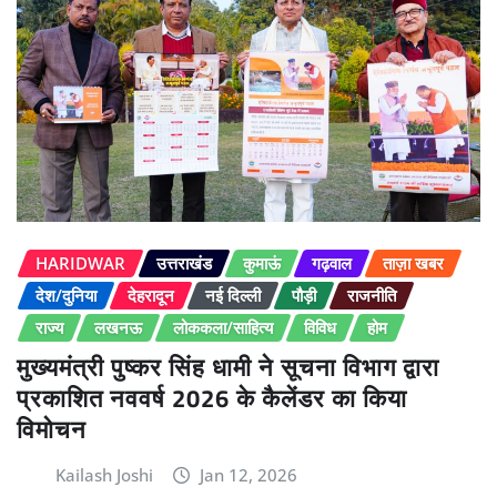
HARIDWAR
उत्तराखंड
कुमाऊं
गढ़वाल
ताज़ा खबर
देश/दुनिया
देहरादून
नई दिल्ली
पौड़ी
राजनीति
राज्य
लखनऊ
लोककला/साहित्य
विविध
होम
मुख्यमंत्री पुष्कर सिंह धामी ने सूचना विभाग द्वारा
प्रकाशित नववर्ष 2026 के कैलेंडर का किया
विमोचन
Kailash Joshi
Jan 12, 2026