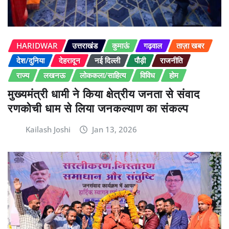
HARIDWAR
उत्तराखंड
कुमाऊं
गढ़वाल
ताज़ा खबर
देश/दुनिया
देहरादून
नई दिल्ली
पौड़ी
राजनीति
राज्य
लखनऊ
लोककला/साहित्य
विविध
होम
मुख्यमंत्री धामी ने किया क्षेत्रीय जनता से संवाद
रणकोची धाम से लिया जनकल्याण का संकल्प
Kailash Joshi
Jan 13, 2026