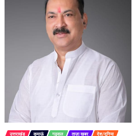
उत्तराखंड
कुमाऊं
गढ़वाल
ताज़ा खबर
देश/दुनिया