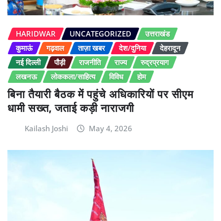
HARIDWAR
UNCATEGORIZED
उत्तराखंड
कुमाऊं
गढ़वाल
ताज़ा खबर
देश/दुनिया
देहरादून
नई दिल्ली
पौड़ी
राजनीति
राज्य
रुद्रप्रयाग
लखनऊ
लोककला/साहित्य
विविध
होम
बिना तैयारी बैठक में पहुंचे अधिकारियों पर सीएम
धामी सख्त, जताई कड़ी नाराजगी
Kailash Joshi
May 4, 2026