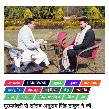
उत्तराखंड
HARIDWAR
कुमाऊं
गढ़वाल
ताज़ा खबर
देश/दुनिया
देहरादून
नई दिल्ली
पौड़ी
राजनीति
राज्य
लखनऊ
लोककला/साहित्य
विविध
होम
मुख्यमंत्री से सांसद अनुराग सिंह ठाकुर ने की