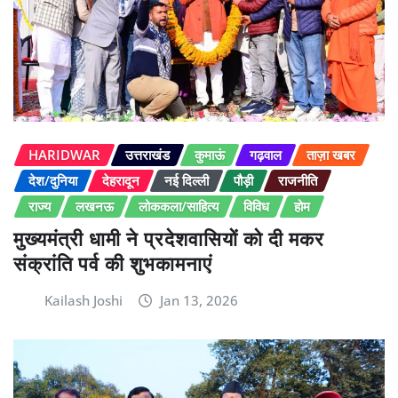
HARIDWAR
उत्तराखंड
कुमाऊं
गढ़वाल
ताज़ा खबर
देश/दुनिया
देहरादून
नई दिल्ली
पौड़ी
राजनीति
राज्य
लखनऊ
लोककला/साहित्य
विविध
होम
मुख्यमंत्री धामी ने प्रदेशवासियों को दी मकर
संक्रांति पर्व की शुभकामनाएं
Kailash Joshi
Jan 13, 2026