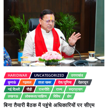
HARIDWAR
UNCATEGORIZED
उत्तराखंड
कुमाऊं
गढ़वाल
ताज़ा खबर
देश/दुनिया
देहरादून
नई दिल्ली
पौड़ी
राजनीति
राज्य
रुद्रप्रयाग
लखनऊ
लोककला/साहित्य
विविध
होम
बिना तैयारी बैठक में पहुंचे अधिकारियों पर सीएम