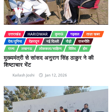
उत्तराखंड
HARIDWAR
कुमाऊं
गढ़वाल
ताज़ा खबर
देश/दुनिया
देहरादून
नई दिल्ली
पौड़ी
राजनीति
राज्य
लखनऊ
लोककला/साहित्य
विविध
होम
मुख्यमंत्री से सांसद अनुराग सिंह ठाकुर ने की
शिष्टाचार भेंट
Kailash Joshi
Jan 12, 2026