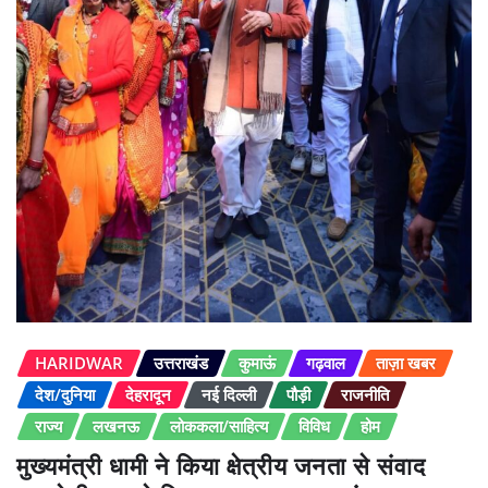
HARIDWAR
उत्तराखंड
कुमाऊं
गढ़वाल
ताज़ा खबर
देश/दुनिया
देहरादून
नई दिल्ली
पौड़ी
राजनीति
राज्य
लखनऊ
लोककला/साहित्य
विविध
होम
मुख्यमंत्री धामी ने किया क्षेत्रीय जनता से संवाद