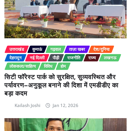
उत्तराखंड
कुमाऊं
गढ़वाल
ताज़ा खबर
देश/दुनिया
देहरादून
नई दिल्ली
पौड़ी
राजनीति
राज्य
लखनऊ
लोककला/साहित्य
विविध
होम
सिटी फॉरेस्ट पार्क को सुरक्षित, सुव्यवस्थित और
पर्यावरण–अनुकूल बनाने की दिशा में एमडीडीए का
बड़ा कदम
Kailash Joshi
Jan 12, 2026