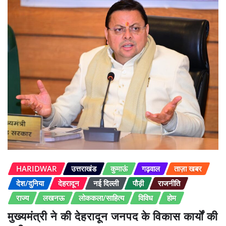
HARIDWAR
उत्तराखंड
कुमाऊं
गढ़वाल
ताज़ा खबर
देश/दुनिया
देहरादून
नई दिल्ली
पौड़ी
राजनीति
राज्य
लखनऊ
लोककला/साहित्य
विविध
होम
मुख्यमंत्री ने की देहरादून जनपद के विकास कार्यों की