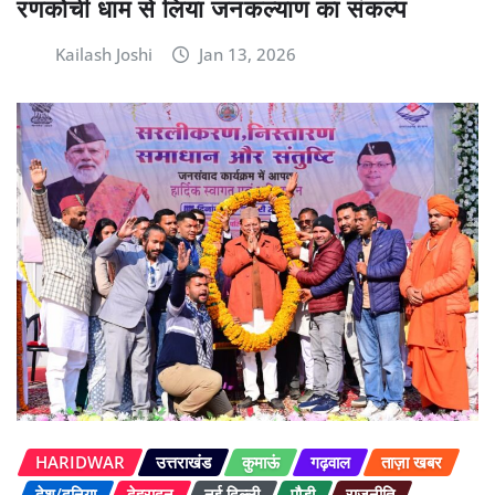
रणकोची धाम से लिया जनकल्याण का संकल्प
Kailash Joshi
Jan 13, 2026
HARIDWAR
उत्तराखंड
कुमाऊं
गढ़वाल
ताज़ा खबर
देश/दुनिया
देहरादून
नई दिल्ली
पौड़ी
राजनीति