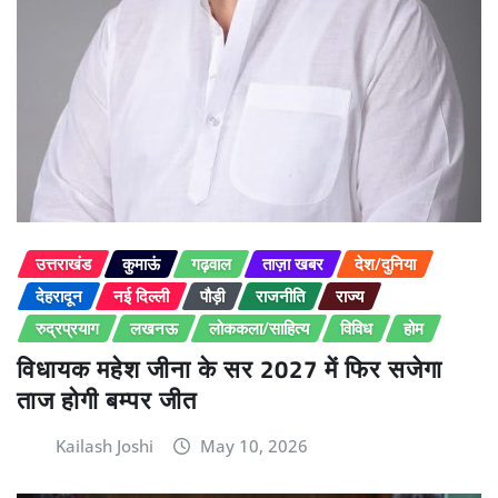
उत्तराखंड
कुमाऊं
गढ़वाल
ताज़ा खबर
देश/दुनिया
देहरादून
नई दिल्ली
पौड़ी
राजनीति
राज्य
रुद्रप्रयाग
लखनऊ
लोककला/साहित्य
विविध
होम
विधायक महेश जीना के सर 2027 में फिर सजेगा
ताज होगी बम्पर जीत
Kailash Joshi
May 10, 2026