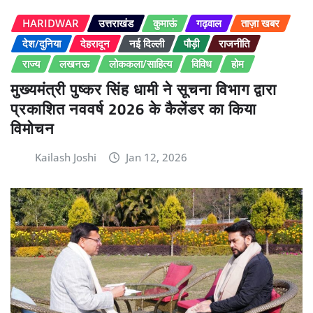
HARIDWAR
उत्तराखंड
कुमाऊं
गढ़वाल
ताज़ा खबर
देश/दुनिया
देहरादून
नई दिल्ली
पौड़ी
राजनीति
राज्य
लखनऊ
लोककला/साहित्य
विविध
होम
मुख्यमंत्री पुष्कर सिंह धामी ने सूचना विभाग द्वारा
प्रकाशित नववर्ष 2026 के कैलेंडर का किया
विमोचन
Kailash Joshi
Jan 12, 2026