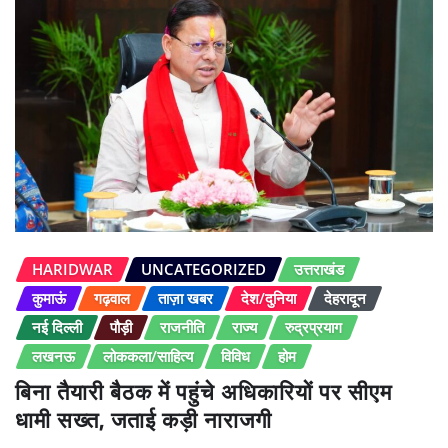
HARIDWAR
UNCATEGORIZED
उत्तराखंड
कुमाऊं
गढ़वाल
ताज़ा खबर
देश/दुनिया
देहरादून
नई दिल्ली
पौड़ी
राजनीति
राज्य
रुद्रप्रयाग
लखनऊ
लोककला/साहित्य
विविध
होम
बिना तैयारी बैठक में पहुंचे अधिकारियों पर सीएम
धामी सख्त, जताई कड़ी नाराजगी