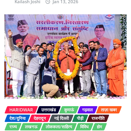
Kailash Joshi
Jan 13, 2026
HARIDWAR
उत्तराखंड
कुमाऊं
गढ़वाल
ताज़ा खबर
देश/दुनिया
देहरादून
नई दिल्ली
पौड़ी
राजनीति
राज्य
लखनऊ
लोककला/साहित्य
विविध
होम