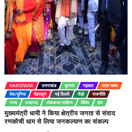
HARIDWAR
उत्तराखंड
कुमाऊं
गढ़वाल
ताज़ा खबर
देश/दुनिया
देहरादून
नई दिल्ली
पौड़ी
राजनीति
राज्य
लखनऊ
लोककला/साहित्य
विविध
होम
मुख्यमंत्री धामी ने किया क्षेत्रीय जनता से संवाद
रणकोची धाम से लिया जनकल्याण का संकल्प