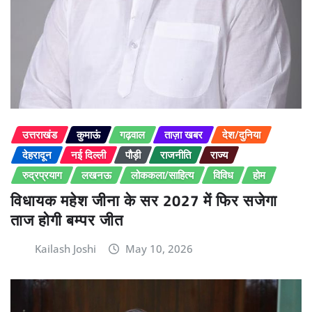
उत्तराखंड
कुमाऊं
गढ़वाल
ताज़ा खबर
देश/दुनिया
देहरादून
नई दिल्ली
पौड़ी
राजनीति
राज्य
रुद्रप्रयाग
लखनऊ
लोककला/साहित्य
विविध
होम
विधायक महेश जीना के सर 2027 में फिर सजेगा
ताज होगी बम्पर जीत
Kailash Joshi
May 10, 2026