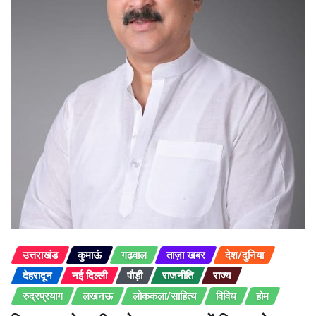
उत्तराखंड
कुमाऊं
गढ़वाल
ताज़ा खबर
देश/दुनिया
देहरादून
नई दिल्ली
पौड़ी
राजनीति
राज्य
रुद्रप्रयाग
लखनऊ
लोककला/साहित्य
विविध
होम