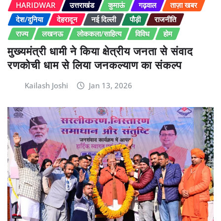
HARIDWAR
उत्तराखंड
कुमाऊं
गढ़वाल
ताज़ा खबर
देश/दुनिया
देहरादून
नई दिल्ली
पौड़ी
राजनीति
राज्य
लखनऊ
लोककला/साहित्य
विविध
होम
मुख्यमंत्री धामी ने किया क्षेत्रीय जनता से संवाद
रणकोची धाम से लिया जनकल्याण का संकल्प
Kailash Joshi
Jan 13, 2026