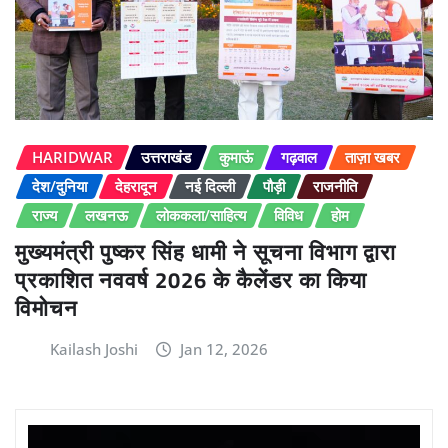
HARIDWAR
उत्तराखंड
कुमाऊं
गढ़वाल
ताज़ा खबर
देश/दुनिया
देहरादून
नई दिल्ली
पौड़ी
राजनीति
राज्य
लखनऊ
लोककला/साहित्य
विविध
होम
मुख्यमंत्री पुष्कर सिंह धामी ने सूचना विभाग द्वारा
प्रकाशित नववर्ष 2026 के कैलेंडर का किया
विमोचन
Kailash Joshi
Jan 12, 2026