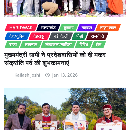
HARIDWAR
उत्तराखंड
कुमाऊं
गढ़वाल
ताज़ा खबर
देश/दुनिया
देहरादून
नई दिल्ली
पौड़ी
राजनीति
राज्य
लखनऊ
लोककला/साहित्य
विविध
होम
मुख्यमंत्री धामी ने प्रदेशवासियों को दी मकर
संक्रांति पर्व की शुभकामनाएं
Kailash Joshi
Jan 13, 2026