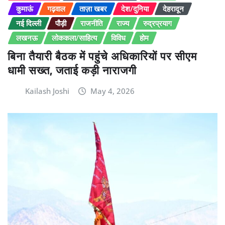
कुमाऊं
गढ़वाल
ताज़ा खबर
देश/दुनिया
देहरादून
नई दिल्ली
पौड़ी
राजनीति
राज्य
रुद्रप्रयाग
लखनऊ
लोककला/साहित्य
विविध
होम
बिना तैयारी बैठक में पहुंचे अधिकारियों पर सीएम
धामी सख्त, जताई कड़ी नाराजगी
Kailash Joshi
May 4, 2026