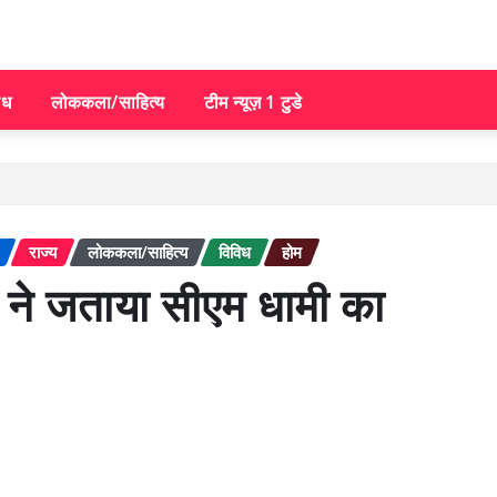
िध
लोककला/साहित्य
टीम न्यूज़ 1 टुडे
राज्य
लोककला/साहित्य
विविध
होम
ं ने जताया सीएम धामी का