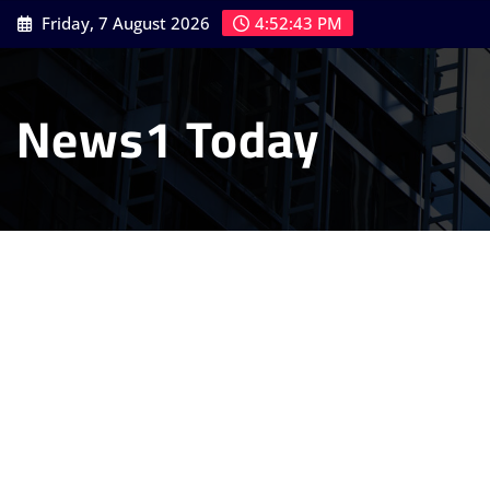
Skip
Friday, 7 August 2026
4:52:44 PM
to
content
News1 Today