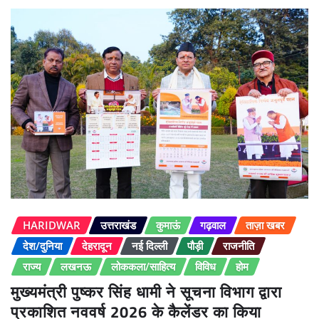
HARIDWAR
उत्तराखंड
कुमाऊं
गढ़वाल
ताज़ा खबर
देश/दुनिया
देहरादून
नई दिल्ली
पौड़ी
राजनीति
राज्य
लखनऊ
लोककला/साहित्य
विविध
होम
मुख्यमंत्री पुष्कर सिंह धामी ने सूचना विभाग द्वारा
प्रकाशित नववर्ष 2026 के कैलेंडर का किया