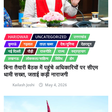
HARIDWAR
UNCATEGORIZED
उत्तराखंड
कुमाऊं
गढ़वाल
ताज़ा खबर
देश/दुनिया
देहरादून
नई दिल्ली
पौड़ी
राजनीति
राज्य
रुद्रप्रयाग
लखनऊ
लोककला/साहित्य
विविध
होम
बिना तैयारी बैठक में पहुंचे अधिकारियों पर सीएम
धामी सख्त, जताई कड़ी नाराजगी
Kailash Joshi
May 4, 2026