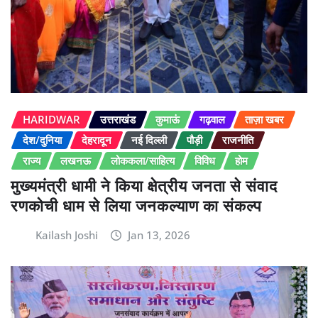
HARIDWAR
उत्तराखंड
कुमाऊं
गढ़वाल
ताज़ा खबर
देश/दुनिया
देहरादून
नई दिल्ली
पौड़ी
राजनीति
राज्य
लखनऊ
लोककला/साहित्य
विविध
होम
मुख्यमंत्री धामी ने किया क्षेत्रीय जनता से संवाद
रणकोची धाम से लिया जनकल्याण का संकल्प
Kailash Joshi
Jan 13, 2026