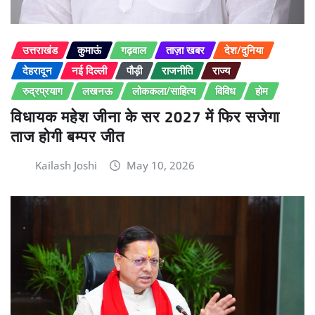
उत्तराखंड
कुमाऊं
गढ़वाल
ताज़ा खबर
देश/दुनिया
देहरादून
नई दिल्ली
पौड़ी
राजनीति
राज्य
रुद्रप्रयाग
लखनऊ
लोककला/साहित्य
विविध
होम
विधायक महेश जीना के सर 2027 में फिर सजेगा
ताज होगी बम्पर जीत
Kailash Joshi
May 10, 2026