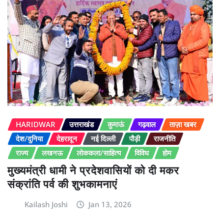
HARIDWAR
उत्तराखंड
कुमाऊं
गढ़वाल
ताज़ा खबर
देश/दुनिया
देहरादून
नई दिल्ली
पौड़ी
राजनीति
राज्य
लखनऊ
लोककला/साहित्य
विविध
होम
मुख्यमंत्री धामी ने प्रदेशवासियों को दी मकर
संक्रांति पर्व की शुभकामनाएं
Kailash Joshi
Jan 13, 2026