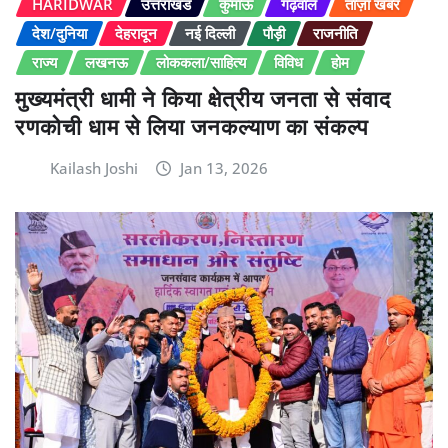
HARIDWAR
उत्तराखंड
कुमाऊं
गढ़वाल
ताज़ा खबर
देश/दुनिया
देहरादून
नई दिल्ली
पौड़ी
राजनीति
राज्य
लखनऊ
लोककला/साहित्य
विविध
होम
मुख्यमंत्री धामी ने किया क्षेत्रीय जनता से संवाद
रणकोची धाम से लिया जनकल्याण का संकल्प
Kailash Joshi
Jan 13, 2026