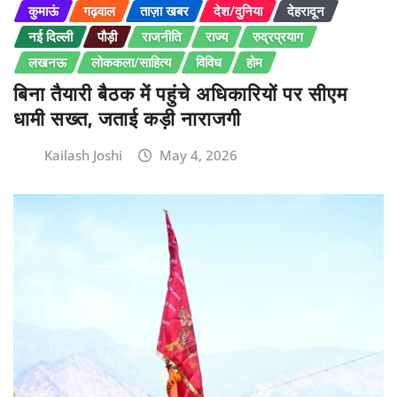
कुमाऊं
गढ़वाल
ताज़ा खबर
देश/दुनिया
देहरादून
नई दिल्ली
पौड़ी
राजनीति
राज्य
रुद्रप्रयाग
लखनऊ
लोककला/साहित्य
विविध
होम
बिना तैयारी बैठक में पहुंचे अधिकारियों पर सीएम
धामी सख्त, जताई कड़ी नाराजगी
Kailash Joshi
May 4, 2026