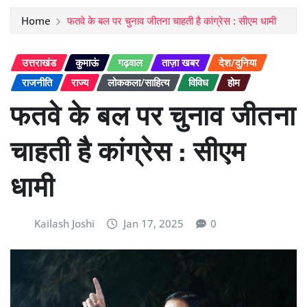
Home
फतवे के बल पर चुनाव जीतना चाहती है कांग्रेस : सीएम धामी
उत्तराखंड
कुमाऊं
गढ़वाल
ताज़ा खबर
देश/दुनिया
राजनीति
राज्य
लोककला/साहित्य
विविध
होम
फतवे के बल पर चुनाव जीतना
चाहती है कांग्रेस : सीएम
धामी
Kailash Joshi
Jan 17, 2025
0