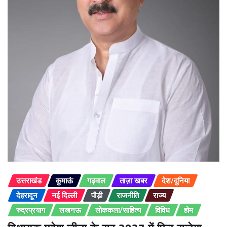
उत्तराखंड
कुमाऊं
गढ़वाल
ताज़ा खबर
देश/दुनिया
देहरादून
नई दिल्ली
पौड़ी
राजनीति
राज्य
रुद्रप्रयाग
लखनऊ
लोककला/साहित्य
विविध
होम