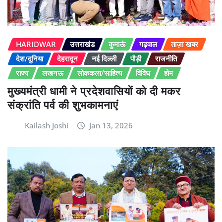
HARIDWAR
उत्तराखंड
कुमाऊं
गढ़वाल
ताज़ा खबर
देश/दुनिया
देहरादून
नई दिल्ली
पौड़ी
राजनीति
राज्य
लखनऊ
लोककला/साहित्य
विविध
होम
मुख्यमंत्री धामी ने प्रदेशवासियों को दी मकर
संक्रांति पर्व की शुभकामनाएं
Kailash Joshi
Jan 13, 2026