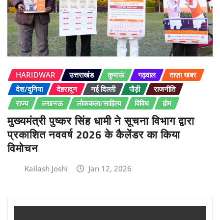
HARIDWAR
उत्तराखंड
कुमाऊं
गढ़वाल
ताज़ा खबर
देश/दुनिया
देहरादून
नई दिल्ली
पौड़ी
राजनीति
राज्य
लखनऊ
लोककला/साहित्य
विविध
होम
मुख्यमंत्री पुष्कर सिंह धामी ने सूचना विभाग द्वारा
प्रकाशित नववर्ष 2026 के कैलेंडर का किया
विमोचन
Kailash Joshi
Jan 12, 2026