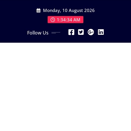
Skip
Monday, 10 August 2026
to
content
1:34:36 AM
Follow Us