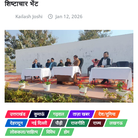
शिष्टाचार भेंट
Kailash Joshi
Jan 12, 2026
उत्तराखंड
कुमाऊं
गढ़वाल
ताज़ा खबर
देश/दुनिया
देहरादून
नई दिल्ली
पौड़ी
राजनीति
राज्य
लखनऊ
लोककला/साहित्य
विविध
होम