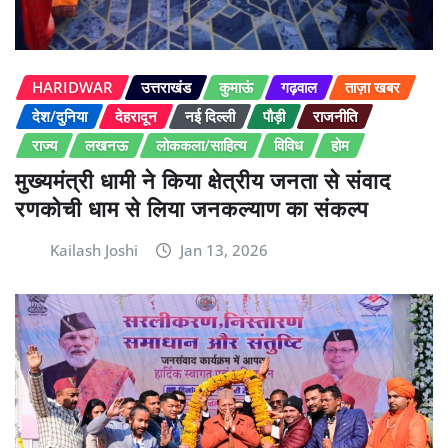
HARIDWAR
उत्तराखंड
कुमाऊं
गढ़वाल
ताज़ा खबर
देश/दुनिया
देहरादून
नई दिल्ली
पौड़ी
राजनीति
राज्य
लखनऊ
लोककला/साहित्य
विविध
होम
मुख्यमंत्री धामी ने किया क्षेत्रीय जनता से संवाद
रणकोची धाम से लिया जनकल्याण का संकल्प
Kailash Joshi
Jan 13, 2026