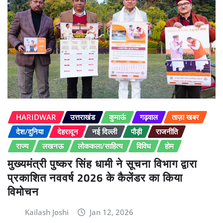
HARIDWAR
उत्तराखंड
कुमाऊं
गढ़वाल
ताज़ा खबर
देश/दुनिया
देहरादून
नई दिल्ली
पौड़ी
राजनीति
राज्य
लखनऊ
लोककला/साहित्य
विविध
होम
मुख्यमंत्री पुष्कर सिंह धामी ने सूचना विभाग द्वारा
प्रकाशित नववर्ष 2026 के कैलेंडर का किया
विमोचन
Kailash Joshi
Jan 12, 2026