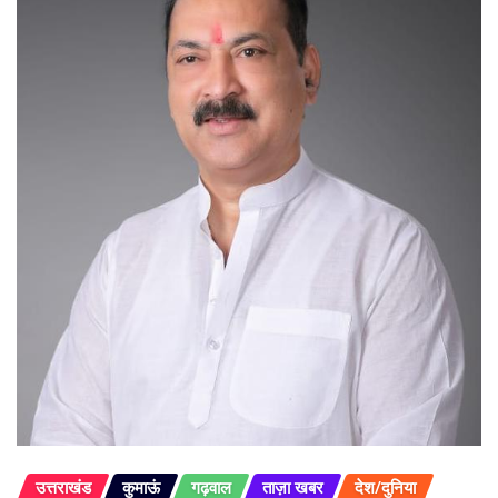
उत्तराखंड
कुमाऊं
गढ़वाल
ताज़ा खबर
देश/दुनिया