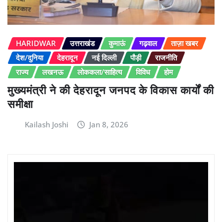
HARIDWAR
उत्तराखंड
कुमाऊं
गढ़वाल
ताज़ा खबर
देश/दुनिया
देहरादून
नई दिल्ली
पौड़ी
राजनीति
राज्य
लखनऊ
लोककला/साहित्य
विविध
होम
मुख्यमंत्री ने की देहरादून जनपद के विकास कार्यों की
समीक्षा
Kailash Joshi
Jan 8, 2026