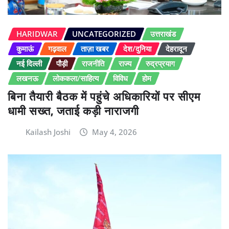
HARIDWAR
UNCATEGORIZED
उत्तराखंड
कुमाऊं
गढ़वाल
ताज़ा खबर
देश/दुनिया
देहरादून
नई दिल्ली
पौड़ी
राजनीति
राज्य
रुद्रप्रयाग
लखनऊ
लोककला/साहित्य
विविध
होम
बिना तैयारी बैठक में पहुंचे अधिकारियों पर सीएम
धामी सख्त, जताई कड़ी नाराजगी
Kailash Joshi
May 4, 2026