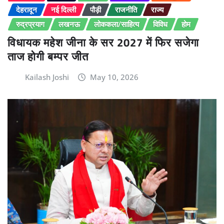
देहरादून
नई दिल्ली
पौड़ी
राजनीति
राज्य
रुद्रप्रयाग
लखनऊ
लोककला/साहित्य
विविध
होम
विधायक महेश जीना के सर 2027 में फिर सजेगा
ताज होगी बम्पर जीत
Kailash Joshi
May 10, 2026