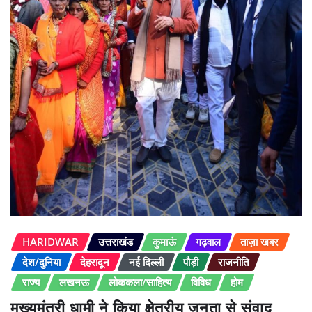
HARIDWAR
उत्तराखंड
कुमाऊं
गढ़वाल
ताज़ा खबर
देश/दुनिया
देहरादून
नई दिल्ली
पौड़ी
राजनीति
राज्य
लखनऊ
लोककला/साहित्य
विविध
होम
मुख्यमंत्री धामी ने किया क्षेत्रीय जनता से संवाद