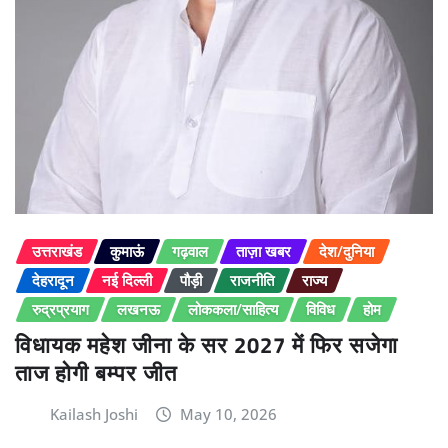
उत्तराखंड
कुमाऊं
गढ़वाल
ताज़ा खबर
देश/दुनिया
देहरादून
नई दिल्ली
पौड़ी
राजनीति
राज्य
रुद्रप्रयाग
लखनऊ
लोककला/साहित्य
विविध
होम
विधायक महेश जीना के सर 2027 में फिर सजेगा
ताज होगी बम्पर जीत
Kailash Joshi
May 10, 2026