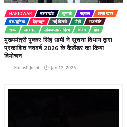
HARIDWAR
उत्तराखंड
कुमाऊं
गढ़वाल
ताज़ा खबर
देश/दुनिया
देहरादून
नई दिल्ली
पौड़ी
राजनीति
राज्य
लखनऊ
लोककला/साहित्य
विविध
होम
मुख्यमंत्री पुष्कर सिंह धामी ने सूचना विभाग द्वारा
प्रकाशित नववर्ष 2026 के कैलेंडर का किया
विमोचन
Kailash Joshi
Jan 12, 2026