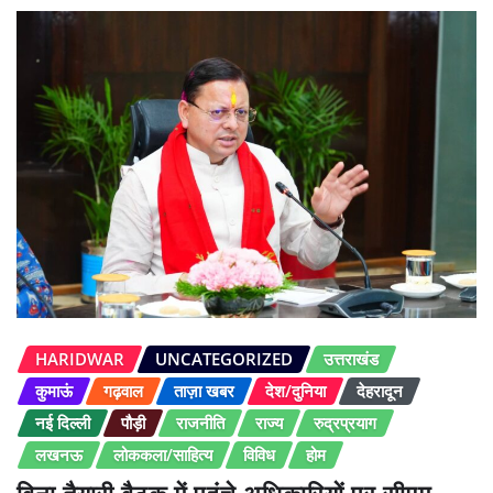
HARIDWAR
UNCATEGORIZED
उत्तराखंड
कुमाऊं
गढ़वाल
ताज़ा खबर
देश/दुनिया
देहरादून
नई दिल्ली
पौड़ी
राजनीति
राज्य
रुद्रप्रयाग
लखनऊ
लोककला/साहित्य
विविध
होम