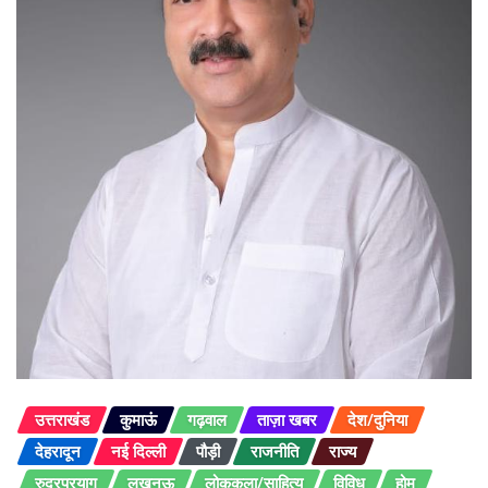
उत्तराखंड
कुमाऊं
गढ़वाल
ताज़ा खबर
देश/दुनिया
देहरादून
नई दिल्ली
पौड़ी
राजनीति
राज्य
रुद्रप्रयाग
लखनऊ
लोककला/साहित्य
विविध
होम