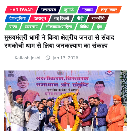
HARIDWAR
उत्तराखंड
कुमाऊं
गढ़वाल
ताज़ा खबर
देश/दुनिया
देहरादून
नई दिल्ली
पौड़ी
राजनीति
राज्य
लखनऊ
लोककला/साहित्य
विविध
होम
मुख्यमंत्री धामी ने किया क्षेत्रीय जनता से संवाद
रणकोची धाम से लिया जनकल्याण का संकल्प
Kailash Joshi
Jan 13, 2026