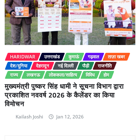
HARIDWAR
उत्तराखंड
कुमाऊं
गढ़वाल
ताज़ा खबर
देश/दुनिया
देहरादून
नई दिल्ली
पौड़ी
राजनीति
राज्य
लखनऊ
लोककला/साहित्य
विविध
होम
मुख्यमंत्री पुष्कर सिंह धामी ने सूचना विभाग द्वारा
प्रकाशित नववर्ष 2026 के कैलेंडर का किया
विमोचन
Kailash Joshi
Jan 12, 2026