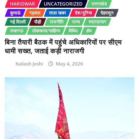
HARIDWAR
UNCATEGORIZED
उत्तराखंड
कुमाऊं
गढ़वाल
ताज़ा खबर
देश/दुनिया
देहरादून
नई दिल्ली
पौड़ी
राजनीति
राज्य
रुद्रप्रयाग
लखनऊ
लोककला/साहित्य
विविध
होम
बिना तैयारी बैठक में पहुंचे अधिकारियों पर सीएम
धामी सख्त, जताई कड़ी नाराजगी
Kailash Joshi
May 4, 2026