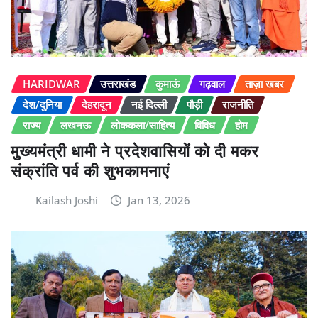
HARIDWAR
उत्तराखंड
कुमाऊं
गढ़वाल
ताज़ा खबर
देश/दुनिया
देहरादून
नई दिल्ली
पौड़ी
राजनीति
राज्य
लखनऊ
लोककला/साहित्य
विविध
होम
मुख्यमंत्री धामी ने प्रदेशवासियों को दी मकर
संक्रांति पर्व की शुभकामनाएं
Kailash Joshi
Jan 13, 2026