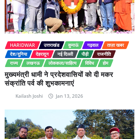
HARIDWAR
उत्तराखंड
कुमाऊं
गढ़वाल
ताज़ा खबर
देश/दुनिया
देहरादून
नई दिल्ली
पौड़ी
राजनीति
राज्य
लखनऊ
लोककला/साहित्य
विविध
होम
मुख्यमंत्री धामी ने प्रदेशवासियों को दी मकर
संक्रांति पर्व की शुभकामनाएं
Kailash Joshi
Jan 13, 2026