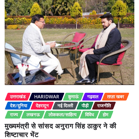
उत्तराखंड
HARIDWAR
कुमाऊं
गढ़वाल
ताज़ा खबर
देश/दुनिया
देहरादून
नई दिल्ली
पौड़ी
राजनीति
राज्य
लखनऊ
लोककला/साहित्य
विविध
होम
मुख्यमंत्री से सांसद अनुराग सिंह ठाकुर ने की
शिष्टाचार भेंट