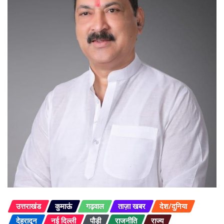
उत्तराखंड
कुमाऊं
गढ़वाल
ताज़ा खबर
देश/दुनिया
देहरादून
नई दिल्ली
पौड़ी
राजनीति
राज्य