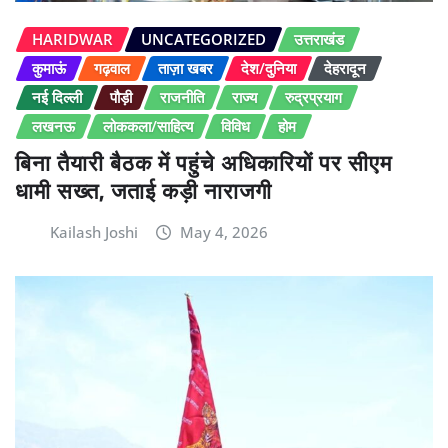
HARIDWAR
UNCATEGORIZED
उत्तराखंड
कुमाऊं
गढ़वाल
ताज़ा खबर
देश/दुनिया
देहरादून
नई दिल्ली
पौड़ी
राजनीति
राज्य
रुद्रप्रयाग
लखनऊ
लोककला/साहित्य
विविध
होम
बिना तैयारी बैठक में पहुंचे अधिकारियों पर सीएम
धामी सख्त, जताई कड़ी नाराजगी
Kailash Joshi
May 4, 2026