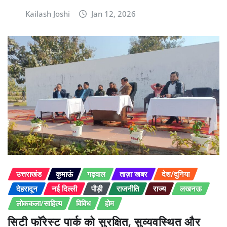
Kailash Joshi
Jan 12, 2026
उत्तराखंड
कुमाऊं
गढ़वाल
ताज़ा खबर
देश/दुनिया
देहरादून
नई दिल्ली
पौड़ी
राजनीति
राज्य
लखनऊ
लोककला/साहित्य
विविध
होम
सिटी फॉरेस्ट पार्क को सुरक्षित, सुव्यवस्थित और