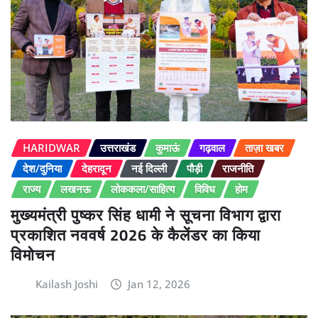
HARIDWAR
उत्तराखंड
कुमाऊं
गढ़वाल
ताज़ा खबर
देश/दुनिया
देहरादून
नई दिल्ली
पौड़ी
राजनीति
राज्य
लखनऊ
लोककला/साहित्य
विविध
होम
मुख्यमंत्री पुष्कर सिंह धामी ने सूचना विभाग द्वारा
प्रकाशित नववर्ष 2026 के कैलेंडर का किया
विमोचन
Kailash Joshi
Jan 12, 2026