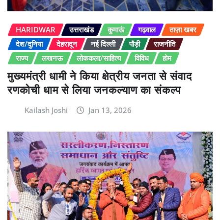
HARIDWAR
उत्तराखंड
कुमाऊं
गढ़वाल
ताज़ा खबर
देश/दुनिया
देहरादून
नई दिल्ली
पौड़ी
राजनीति
राज्य
लखनऊ
लोककला/साहित्य
विविध
होम
मुख्यमंत्री धामी ने किया क्षेत्रीय जनता से संवाद
रणकोची धाम से लिया जनकल्याण का संकल्प
Kailash Joshi
Jan 13, 2026