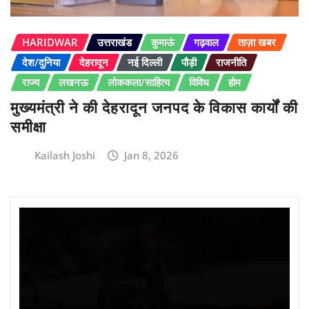
HARIDWAR
उत्तराखंड
कुमाऊं
गढ़वाल
ताज़ा खबर
देश/दुनिया
देहरादून
नई दिल्ली
पौड़ी
राजनीति
राज्य
लखनऊ
लोककला/साहित्य
विविध
होम
मुख्यमंत्री ने की देहरादून जनपद के विकास कार्यों की
समीक्षा
Kailash Joshi
Jan 8, 2026