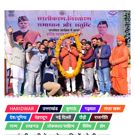
HARIDWAR
उत्तराखंड
कुमाऊं
गढ़वाल
ताज़ा खबर
देश/दुनिया
देहरादून
नई दिल्ली
पौड़ी
राजनीति
राज्य
लखनऊ
लोककला/साहित्य
विविध
होम