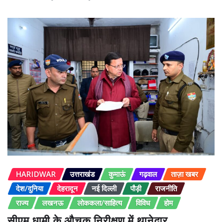
HARIDWAR
उत्तराखंड
कुमाऊं
गढ़वाल
ताज़ा खबर
देश/दुनिया
देहरादून
नई दिल्ली
पौड़ी
राजनीति
राज्य
लखनऊ
लोककला/साहित्य
विविध
होम
सीएम धामी के औचक निरीक्षण में थानेदार