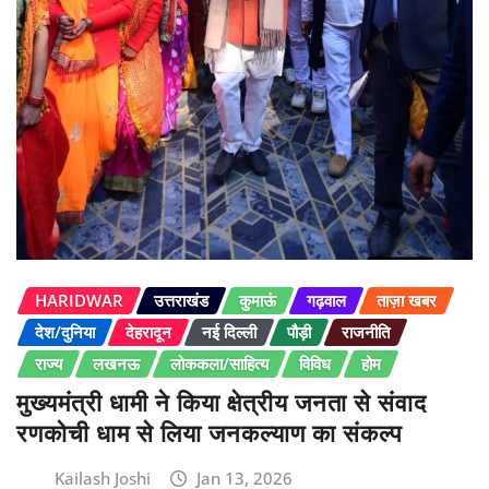
HARIDWAR
उत्तराखंड
कुमाऊं
गढ़वाल
ताज़ा खबर
देश/दुनिया
देहरादून
नई दिल्ली
पौड़ी
राजनीति
राज्य
लखनऊ
लोककला/साहित्य
विविध
होम
मुख्यमंत्री धामी ने किया क्षेत्रीय जनता से संवाद
रणकोची धाम से लिया जनकल्याण का संकल्प
Kailash Joshi
Jan 13, 2026