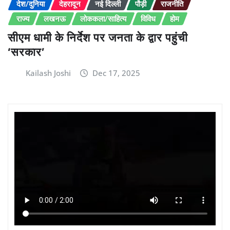
देश/दुनिया
देहरादून
नई दिल्ली
पौड़ी
राजनीति
राज्य
लखनऊ
लोककला/साहित्य
विविध
होम
सीएम धामी के निर्देश पर जनता के द्वार पहुंची
‘सरकार’
Kailash Joshi
Dec 17, 2025