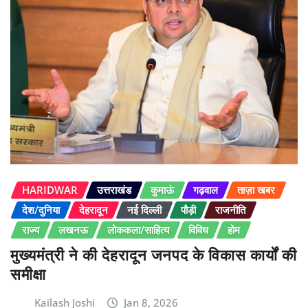
HARIDWAR
उत्तराखंड
कुमाऊं
गढ़वाल
ताज़ा खबर
देश/दुनिया
देहरादून
नई दिल्ली
पौड़ी
राजनीति
राज्य
लखनऊ
लोककला/साहित्य
विविध
होम
मुख्यमंत्री ने की देहरादून जनपद के विकास कार्यों की
समीक्षा
Kailash Joshi
Jan 8, 2026