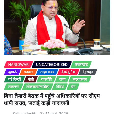
HARIDWAR
UNCATEGORIZED
उत्तराखंड
कुमाऊं
गढ़वाल
ताज़ा खबर
देश/दुनिया
देहरादून
नई दिल्ली
पौड़ी
राजनीति
राज्य
रुद्रप्रयाग
लखनऊ
लोककला/साहित्य
विविध
होम
बिना तैयारी बैठक में पहुंचे अधिकारियों पर सीएम
धामी सख्त, जताई कड़ी नाराजगी
Kailash Joshi
May 4, 2026