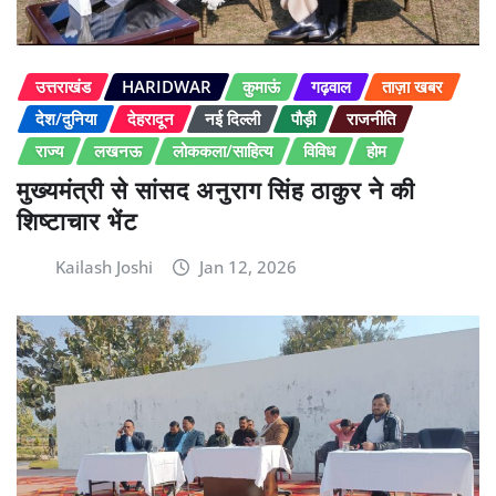
उत्तराखंड
HARIDWAR
कुमाऊं
गढ़वाल
ताज़ा खबर
देश/दुनिया
देहरादून
नई दिल्ली
पौड़ी
राजनीति
राज्य
लखनऊ
लोककला/साहित्य
विविध
होम
मुख्यमंत्री से सांसद अनुराग सिंह ठाकुर ने की
शिष्टाचार भेंट
Kailash Joshi
Jan 12, 2026