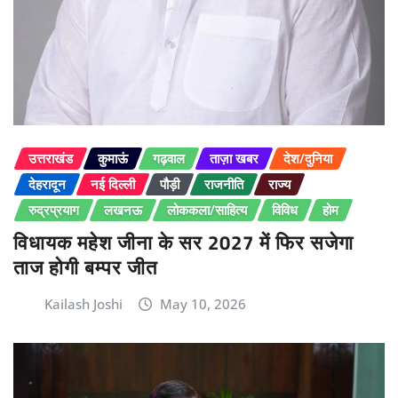
उत्तराखंड
कुमाऊं
गढ़वाल
ताज़ा खबर
देश/दुनिया
देहरादून
नई दिल्ली
पौड़ी
राजनीति
राज्य
रुद्रप्रयाग
लखनऊ
लोककला/साहित्य
विविध
होम
विधायक महेश जीना के सर 2027 में फिर सजेगा
ताज होगी बम्पर जीत
Kailash Joshi
May 10, 2026