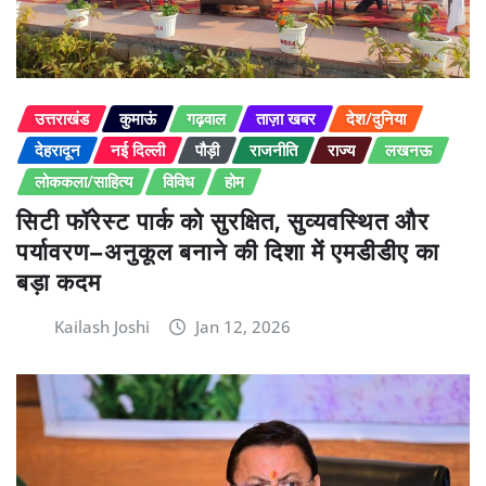
उत्तराखंड
कुमाऊं
गढ़वाल
ताज़ा खबर
देश/दुनिया
देहरादून
नई दिल्ली
पौड़ी
राजनीति
राज्य
लखनऊ
लोककला/साहित्य
विविध
होम
सिटी फॉरेस्ट पार्क को सुरक्षित, सुव्यवस्थित और
पर्यावरण–अनुकूल बनाने की दिशा में एमडीडीए का
बड़ा कदम
Kailash Joshi
Jan 12, 2026