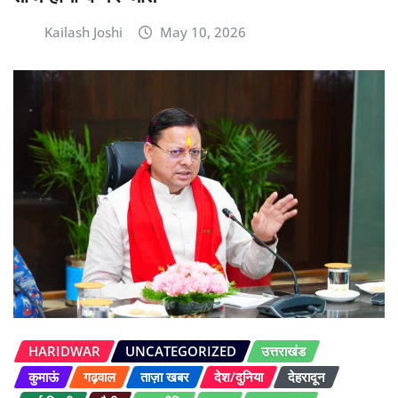
Kailash Joshi
May 10, 2026
HARIDWAR
UNCATEGORIZED
उत्तराखंड
कुमाऊं
गढ़वाल
ताज़ा खबर
देश/दुनिया
देहरादून