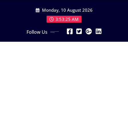
Skip
Monday, 10 August 2026
to
content
3:53:26 AM
Follow Us