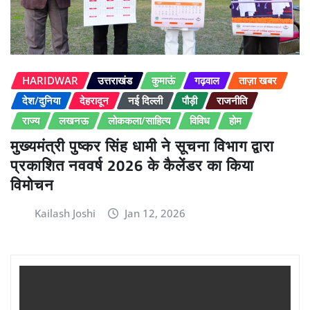
HARIDWAR
उत्तराखंड
कुमाऊं
गढ़वाल
ताज़ा खबर
देश/दुनिया
देहरादून
नई दिल्ली
पौड़ी
राजनीति
राज्य
लखनऊ
लोककला/साहित्य
विविध
होम
मुख्यमंत्री पुष्कर सिंह धामी ने सूचना विभाग द्वारा
प्रकाशित नववर्ष 2026 के कैलेंडर का किया
विमोचन
Kailash Joshi
Jan 12, 2026