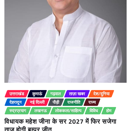
उत्तराखंड
कुमाऊं
गढ़वाल
ताज़ा खबर
देश/दुनिया
देहरादून
नई दिल्ली
पौड़ी
राजनीति
राज्य
रुद्रप्रयाग
लखनऊ
लोककला/साहित्य
विविध
होम
विधायक महेश जीना के सर 2027 में फिर सजेगा
ताज होगी बम्पर जीत