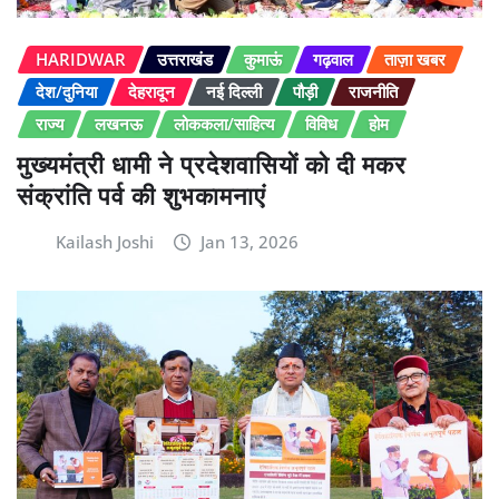
HARIDWAR
उत्तराखंड
कुमाऊं
गढ़वाल
ताज़ा खबर
देश/दुनिया
देहरादून
नई दिल्ली
पौड़ी
राजनीति
राज्य
लखनऊ
लोककला/साहित्य
विविध
होम
मुख्यमंत्री धामी ने प्रदेशवासियों को दी मकर
संक्रांति पर्व की शुभकामनाएं
Kailash Joshi
Jan 13, 2026