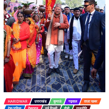
HARIDWAR
उत्तराखंड
कुमाऊं
गढ़वाल
ताज़ा खबर
देश/दुनिया
देहरादून
नई दिल्ली
पौड़ी
राजनीति