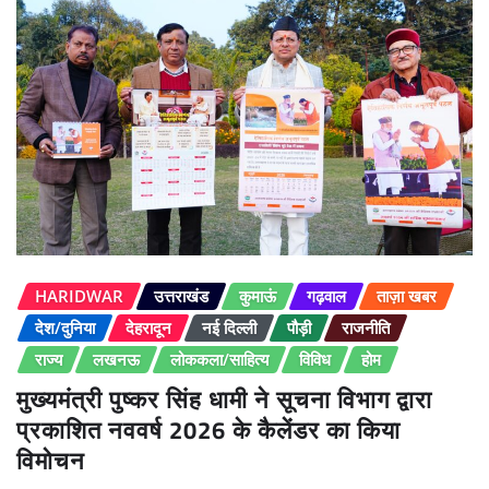
HARIDWAR
उत्तराखंड
कुमाऊं
गढ़वाल
ताज़ा खबर
देश/दुनिया
देहरादून
नई दिल्ली
पौड़ी
राजनीति
राज्य
लखनऊ
लोककला/साहित्य
विविध
होम
मुख्यमंत्री पुष्कर सिंह धामी ने सूचना विभाग द्वारा
प्रकाशित नववर्ष 2026 के कैलेंडर का किया
विमोचन