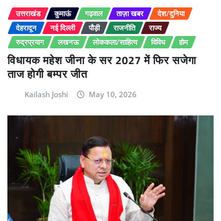
उत्तराखंड
कुमाऊं
गढ़वाल
ताज़ा खबर
देश/दुनिया
देहरादून
नई दिल्ली
पौड़ी
राजनीति
राज्य
रुद्रप्रयाग
लखनऊ
लोककला/साहित्य
विविध
होम
विधायक महेश जीना के सर 2027 में फिर सजेगा
ताज होगी बम्पर जीत
Kailash Joshi
May 10, 2026