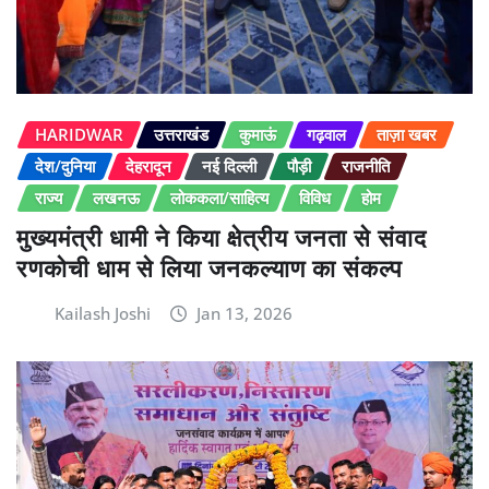
HARIDWAR
उत्तराखंड
कुमाऊं
गढ़वाल
ताज़ा खबर
देश/दुनिया
देहरादून
नई दिल्ली
पौड़ी
राजनीति
राज्य
लखनऊ
लोककला/साहित्य
विविध
होम
मुख्यमंत्री धामी ने किया क्षेत्रीय जनता से संवाद
रणकोची धाम से लिया जनकल्याण का संकल्प
Kailash Joshi
Jan 13, 2026