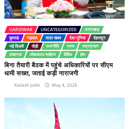
HARIDWAR
UNCATEGORIZED
उत्तराखंड
कुमाऊं
गढ़वाल
ताज़ा खबर
देश/दुनिया
देहरादून
नई दिल्ली
पौड़ी
राजनीति
राज्य
रुद्रप्रयाग
लखनऊ
लोककला/साहित्य
विविध
होम
बिना तैयारी बैठक में पहुंचे अधिकारियों पर सीएम
धामी सख्त, जताई कड़ी नाराजगी
Kailash Joshi
May 4, 2026