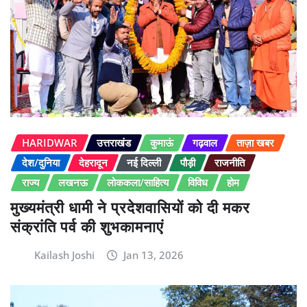
HARIDWAR
उत्तराखंड
कुमाऊं
गढ़वाल
ताज़ा खबर
देश/दुनिया
देहरादून
नई दिल्ली
पौड़ी
राजनीति
राज्य
लखनऊ
लोककला/साहित्य
विविध
होम
मुख्यमंत्री धामी ने प्रदेशवासियों को दी मकर
संक्रांति पर्व की शुभकामनाएं
Kailash Joshi
Jan 13, 2026