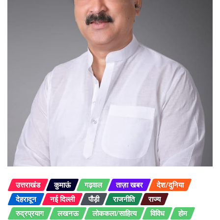
उत्तराखंड
कुमाऊं
गढ़वाल
ताज़ा खबर
देश/दुनिया
देहरादून
नई दिल्ली
पौड़ी
राजनीति
राज्य
रुद्रप्रयाग
लखनऊ
लोककला/साहित्य
विविध
होम