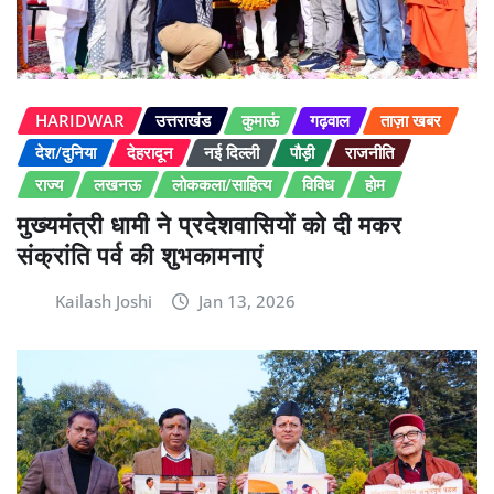
HARIDWAR
उत्तराखंड
कुमाऊं
गढ़वाल
ताज़ा खबर
देश/दुनिया
देहरादून
नई दिल्ली
पौड़ी
राजनीति
राज्य
लखनऊ
लोककला/साहित्य
विविध
होम
मुख्यमंत्री धामी ने प्रदेशवासियों को दी मकर
संक्रांति पर्व की शुभकामनाएं
Kailash Joshi
Jan 13, 2026