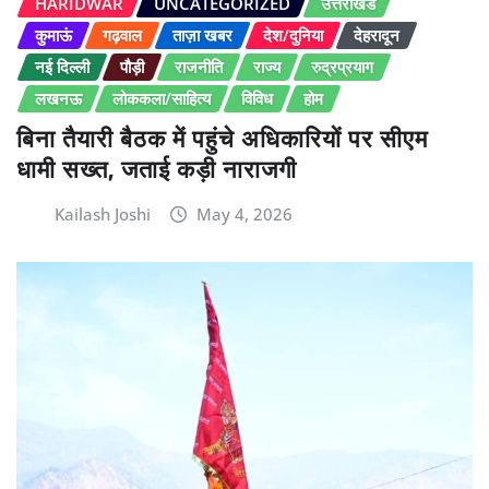
HARIDWAR
UNCATEGORIZED
उत्तराखंड
कुमाऊं
गढ़वाल
ताज़ा खबर
देश/दुनिया
देहरादून
नई दिल्ली
पौड़ी
राजनीति
राज्य
रुद्रप्रयाग
लखनऊ
लोककला/साहित्य
विविध
होम
बिना तैयारी बैठक में पहुंचे अधिकारियों पर सीएम
धामी सख्त, जताई कड़ी नाराजगी
Kailash Joshi
May 4, 2026