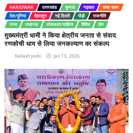
HARIDWAR
उत्तराखंड
कुमाऊं
गढ़वाल
ताज़ा खबर
देश/दुनिया
देहरादून
नई दिल्ली
पौड़ी
राजनीति
राज्य
लखनऊ
लोककला/साहित्य
विविध
होम
मुख्यमंत्री धामी ने किया क्षेत्रीय जनता से संवाद
रणकोची धाम से लिया जनकल्याण का संकल्प
Kailash Joshi
Jan 13, 2026