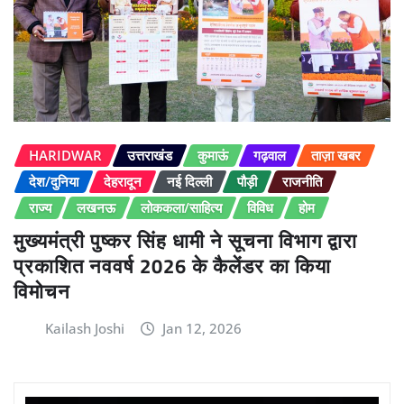
HARIDWAR
उत्तराखंड
कुमाऊं
गढ़वाल
ताज़ा खबर
देश/दुनिया
देहरादून
नई दिल्ली
पौड़ी
राजनीति
राज्य
लखनऊ
लोककला/साहित्य
विविध
होम
मुख्यमंत्री पुष्कर सिंह धामी ने सूचना विभाग द्वारा
प्रकाशित नववर्ष 2026 के कैलेंडर का किया
विमोचन
Kailash Joshi
Jan 12, 2026